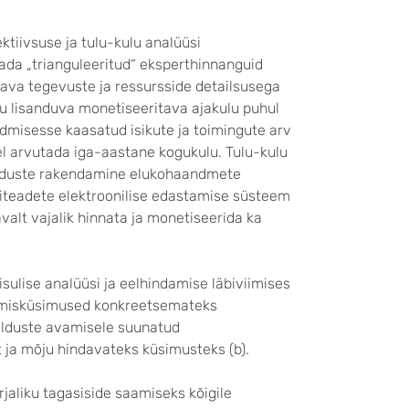
ktiivsuse ja tulu-kulu analüüsi
ada „trianguleeritud“ eksperthinnanguid
ava tegevuste ja ressursside detailsusega
ku lisanduva monetiseeritava ajakulu puhul
dmisesse kaasatud isikute ja toimingute arv
el arvutada iga-aastane kogukulu. Tulu-kulu
enduste rakendamine elukohaandmete
iteadete elektroonilise edastamise süsteem
valt vajalik hinnata ja monetiseerida ka
ulise analüüsi ja eelhindamise läbiviimises
rimisküsimused konkreetsemateks
elduste avamisele suunatud
t ja mõju hindavateks küsimusteks (b).
jaliku tagasiside saamiseks kõigile