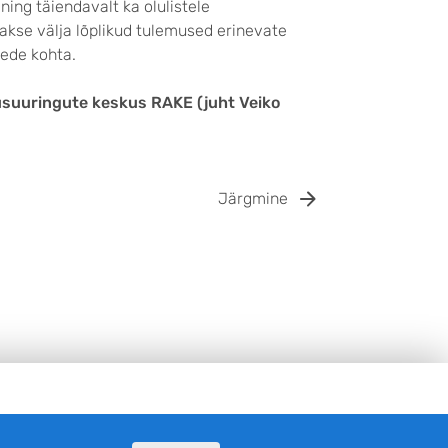
ning täiendavalt ka olulistele
akse välja lõplikud tulemused erinevate
ede kohta.
dusuuringute keskus RAKE (juht Veiko
Järgmine