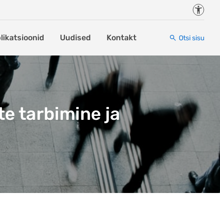
Juurde
likatsioonid
Uudised
Kontakt
Otsi sisu
te tarbimine ja