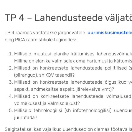
TP 4 – Lahendusteede väljat
TP 4 raames vastatakse järgnevatele
uurimisküsimustel
ning PICA raamistikule tuginedes:
Milliseid muutusi elanike käitumises lahendusvõima
Milline on elanike valmisolek oma harjumusi ja käitumi
Millised on konkreetsete lahendusteede poliitilised (
(piirangud), sh KOV tasandil?
Millised on konkreetsete lahendusteede õiguslikud v
aspekt, andmekaitse aspekt, järelevalve vmt)?
Millised on konkreetsete lahendusteede võimalused j
võimekusest ja valmisolekust?
Milliseid tehnoloogilisi (sh infotehnoloogilisi) uuen
juurutada?
Selgitatakse, kas vajalikud uuendused on olemas töötava l