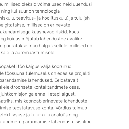
se, millised oleksid võimalused neid uuendusi
 ning kui suur on tehnoloogia
kulu, teavitus- ja koolituskulu) ja tulu (sh
 selgitatakse, millised on erinevate
 rakendamisega kaasnevad riskid, koos
ng kuidas mõjutab lahendustee avalike
u pööratakse muu hulgas sellele, millised on
ikale ja ääremaastumisele.
ööpaketi töö käigus välja koorunud
lle töösuuna tulemuseks on edasise projekti
 parandamise lahendused. Eeldatavalt
ui elektroonsete kontaktandmete osas.
uhtkomisjoniga enne II etapi algust.
atriks, mis koondab erinevate lahenduste
imise teostatavuse kohta. Võrdlus toimub
efektiivsuse ja tulu-kulu analüüs ning
aktandmete parandamise lahenduste sisuline