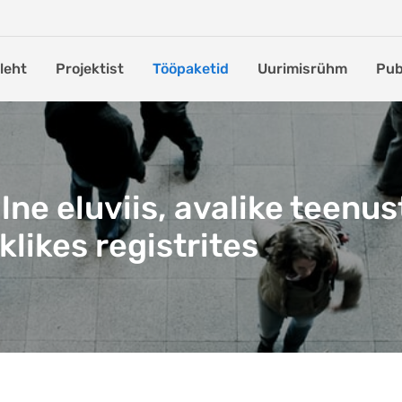
leht
Projektist
Tööpaketid
Uurimisrühm
Pub
lne eluviis, avalike teenus
likes registrites