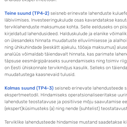
Teine suund (TP4-2)
seisneb erinevate lahenduste kuluefe
läbiviimises. Investeeringukulude osas kavandatakse kasut
terviklahenduste maksumuse kohta. Selle eelduseks on piis
kirjeldatud lahendusideed. Halduskulude ja elanike võimali
on ülesandeks hinnata muudatuste elluviimisesse ja alalhoi
ning ühikuhindade (eeskätt ajakulu, tööaja maksumus) alus
analüüs võimaldab täiendavalt hinnata, kas parimate lah
täpsuse eesmärgipäraseks suurendamiseks ning toimiv riig
on Eesti ühiskonnale tervikmõjus kasulik. Selleks on täienda
muudatustega kaasnevaid tulusid.
Kolmas suund (TP4-3)
seisneb erinevate lahendusteede sis
ekspertmeetodil. Hindamiseks operatsionaliseeritakse uu
lahenduste teostatavuse ja positiivse mõju saavutamise e
(ekspert)küsimusteks (a) ning nende (suhtelist) teostatavus
Terviklike lahendusteede hindamise mustand saadetakse kir