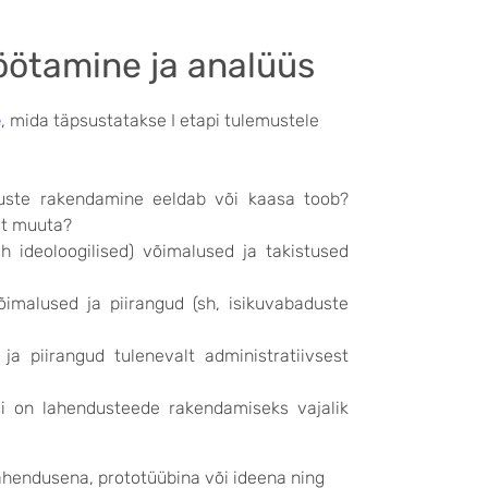
öötamine ja analüüs
e
, mida täpsustatakse I etapi tulemustele
luste rakendamine eeldab või kaasa toob?
st muuta?
sh ideoloogilised) võimalused ja takistused
õimalused ja piirangud (sh, isikuvabaduste
a piirangud tulenevalt administratiivsest
dusi on lahendusteede rakendamiseks vajalik
ahendusena, prototüübina või ideena ning