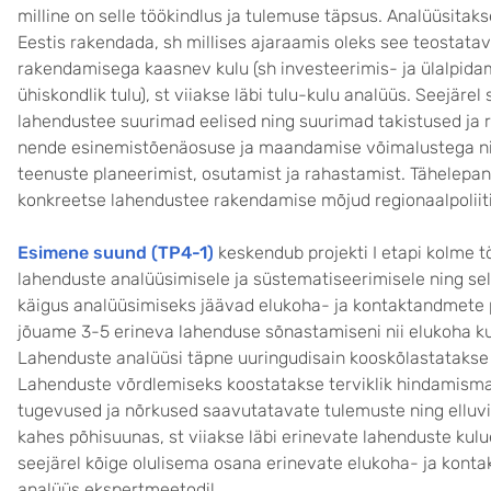
milline on selle töökindlus ja tulemuse täpsus. Analüüsitak
Eestis rakendada, sh millises ajaraamis oleks see teostatav
rakendamisega kaasnev kulu (sh investeerimis- ja ülalpidamis
ühiskondlik tulu), st viiakse läbi tulu-kulu analüüs. Seejärel
lahendustee suurimad eelised ning suurimad takistused ja
nende esinemistõenäosuse ja maandamise võimalustega ni
teenuste planeerimist, osutamist ja rahastamist. Tähelepan
konkreetse lahendustee rakendamise mõjud regionaalpoliit
Esimene suund (TP4-1)
keskendub projekti I etapi kolme t
lahenduste analüüsimisele ja süstematiseerimisele ning se
käigus analüüsimiseks jäävad elukoha- ja kontaktandmete
jõuame 3-5 erineva lahenduse sõnastamiseni nii elukoha k
Lahenduste analüüsi täpne uuringudisain kooskõlastatakse j
Lahenduste võrdlemiseks koostatakse terviklik hindamisma
tugevused ja nõrkused saavutatavate tulemuste ning elluvi
kahes põhisuunas, st viiakse läbi erinevate lahenduste kulu
seejärel kõige olulisema osana erinevate elukoha- ja kont
analüüs ekspertmeetodil.