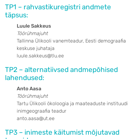
TP1 – rahvastikuregistri andmete
täpsus:
Luule Sakkeus
Töörühmajuht
Tallinna Ülikooli vanemteadur, Eesti demograafia
keskuse juhataja
luule.sakkeus@tlu.ee
TP2 – alternatiivsed andmepõhised
lahendused:
Anto Aasa
Töörühmajuht
Tartu Ülikooli ökoloogia ja maateaduste instituudi
inimgeograafia teadur
anto.aasa@ut.ee
TP3 – inimeste käitumist mõjutavad