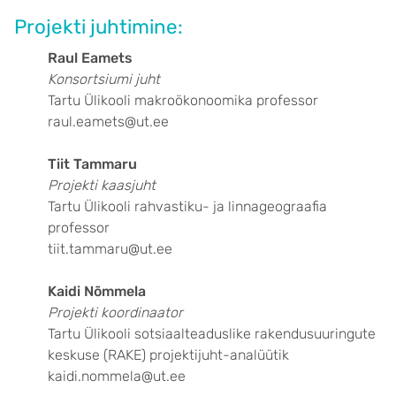
Projekti juhtimine:
Raul Eamets
Konsortsiumi juht
Tartu Ülikooli makroökonoomika professor
raul.eamets@ut.ee
Tiit Tammaru
Projekti kaasjuht
Tartu Ülikooli rahvastiku- ja linnageograafia
professor
tiit.tammaru@ut.ee
Kaidi Nõmmela
Projekti koordinaator
Tartu Ülikooli sotsiaalteaduslike rakendusuuringute
keskuse (RAKE) projektijuht-analüütik
kaidi.nommela@ut.ee