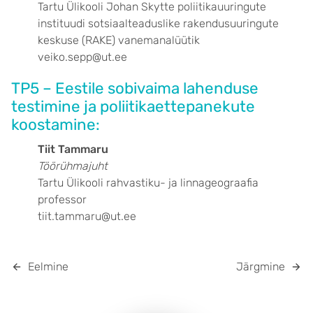
Tartu Ülikooli Johan Skytte poliitikauuringute
instituudi sotsiaalteaduslike rakendusuuringute
keskuse (RAKE) vanemanalüütik
veiko.sepp@ut.ee
TP5 – Eestile sobivaima lahenduse
testimine ja poliitikaettepanekute
koostamine:
Tiit Tammaru
Töörühmajuht
Tartu Ülikooli rahvastiku- ja linnageograafia
professor
tiit.tammaru@ut.ee
Eelmine
Järgmine