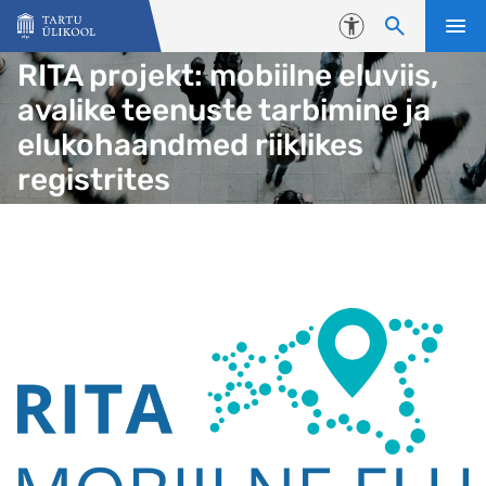
Liigu edasi põhisisu juurde
Juurdepääsetavus
RITA projekt: mobiilne eluviis,
avalike teenuste tarbimine ja
elukohaandmed riiklikes
registrites