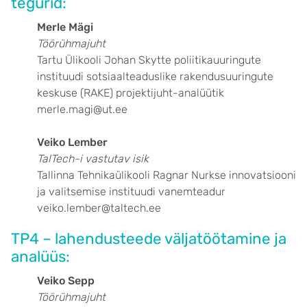
tegurid:
Merle Mägi
Töörühmajuht
Tartu Ülikooli Johan Skytte poliitikauuringute
instituudi sotsiaalteaduslike rakendusuuringute
keskuse (RAKE) projektijuht-analüütik
merle.magi@ut.ee
Veiko Lember
TalTech-i vastutav isik
Tallinna Tehnikaülikooli Ragnar Nurkse innovatsiooni
ja valitsemise instituudi vanemteadur
veiko.lember@taltech.ee
TP4 – lahendusteede väljatöötamine ja
analüüs:
Veiko Sepp
Töörühmajuht